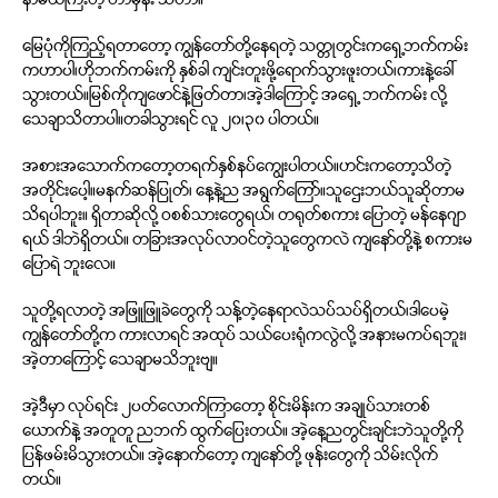
နာမယ်ကြီးတဲ့ ဟာမှန်း သိတာ။
မြေပုံကိုကြည့်ရတာတော့ ကျွန်တော်တို့နေရတဲ့ သတ္တုတွင်းကရှေ့ဘက်ကမ်း
ကဟာပါ၊ဟိုဘက်ကမ်းကို နှစ်ခါ ကျင်းတူးဖို့ရောက်သွားဖူးတယ်၊ကားနဲ့ခေါ်
သွားတယ်။မြစ်ကိုကျဖောင်နဲ့ဖြတ်တာ၊အဲ့ဒါကြောင့် အရှေ့ ဘက်ကမ်း လို့
သေချာသိတာပါ။တခါသွားရင် လူ ၂၀၊၃၀ ပါတယ်။
အစားအသောက်ကတော့တရက်နှစ်နပ်ကျွေးပါတယ်။ဟင်းကတော့သိတဲ့
အတိုင်းပေါ့။မနက်ဆန်ပြုတ်၊ နေ့နဲ့ည အရွက်ကြော်။သူဌေးဘယ်သူဆိုတာမ
သိရပါဘူး။ ရှိတာဆိုလို့ ဝစစ်သားတွေရယ်၊ တရုတ်စကား ပြောတဲ့ မန်နေဂျာ
ရယ် ဒါဘဲရှိတယ်။ တခြားအလုပ်လာဝင်တဲ့သူတွေကလဲ ကျနော်တို့နဲ့ စကားမ
ပြောရဲ ဘူးလေ။
သူတို့ရလာတဲ့ အဖြူဖြူခဲတွေကို သန့်တဲ့နေရာလဲသပ်သပ်ရှိတယ်၊ဒါပေမဲ့
ကျွန်တော်တို့က ကားလာရင် အထုပ် သယ်ပေးရုံကလွဲလို့ အနားမကပ်ရဘူး၊
အဲ့တာကြောင့် သေချာမသိဘူးဗျ။
အဲ့ဒီမှာ လုပ်ရင်း ၂ပတ်လောက်ကြာတော့ စိုင်းမိန်းက အချုပ်သားတစ်
ယောက်နဲ့ အတူတူ ညဘက် ထွက်ပြေးတယ်။ အဲ့နေ့ညတွင်းချင်းဘဲသူတို့ကို
ပြန်ဖမ်းမိသွားတယ်။ အဲ့နောက်တော့ ကျနော်တို့ ဖုန်းတွေကို သိမ်းလိုက်
တယ်။