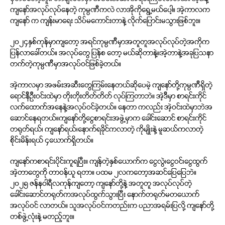
မှတ်မိတော့ဘူး၊ တာချီလိတ်မှာ အဖမ်းအဆီး အရမ်းကြပ်လာတယ်။ အဲ့ဒါနဲ့
ကျနော်အလုပ်လုပ်နေတဲ့ ကုမ္ပဏီကလဲ လာအိုကိုရွေ့မယ်ပေါ့။ အဲ့ကာလက
ကျနော် က ကျန်းမာရေး သိပ်မကောင်းတာနဲ့ လိုက်ပြောင်းမသွားဖြစ်ဘူး။
၂၀၂၄နှစ်ကုန်မှာကျတော့ အရင်ကုမ္ပဏီမှာအတူတူအလုပ်လုပ်တဲ့အကိုက
ပြန်လာခေါ်တယ်။ အလုပ်တွေ ပြန်စ တော့ မယ်ဆိုတာနဲ့။အဲ့တာနဲ့အခုပြသနာ
တက်တဲ့ကုမ္ပဏီမှာအလုပ်ဝင်ဖြစ်ခဲ့တယ်။
အဲ့ကာလမှာ အဖမ်းအဆီးတွေကြမ်းနေတယ်ဆိုပေမဲ့ ကျနော်တို့ကုမ္ပဏီရှိတဲ့
ရောင်နီဦးဝင်းထဲမှာ တိုးတိုးတိတ်တိတ် လုပ်ကြတာဘဲ။ အဲ့ဒီမှာ စာရင်းကိုင်
လက်ထောက်အနေနဲ့အလုပ်ဝင်ခဲ့တယ်။ နေတာ ကလည်း အဲ့ဝင်းထဲမှာဘဲအ
ဆောင်နေရတယ်။ကျနော်တို့ငွေစာရင်းအဖွဲ့မှာက ခေါင်းဆောင် စာရင်းကိုင်
တရုတ်ရယ်၊ ကျနော်ရယ်၊နောက်ရခိုင်ကလာတဲ့ ကိုမျိုးနဲ့ မူဆယ်ကလာတဲ့
စိုင်းမိန်းရယ် ၄ယောက်ရှိတယ်။
ကျနော်ကစာရင်းပိုင်းကူရပြီး။ ကျန်တဲ့နှစ်ယောက်က ငွေလွဲ၊ငွေဝင်၊ငွေထွက်
အဲ့တာတွေကို တာဝန်ယူ ရတာ။ ပထမ ၂လကတော့အဆင်ပြေပြေဘဲ။
၂၀၂၅ ဇန်နဝါရီလကုန်ကျတော့ ကျနော်တို့နဲ့ အတူတူ အလုပ်လုပ်တဲ့
ခေါင်းဆောင်တရုတ်ကအလုပ်ထွက်သွားပြီး နောက်တရုတ်မတယောက်
အလုပ်ဝင် လာတယ်။ သူအလုပ်ဝင်ကတည်းက ပညာအရမ်းပြလို့ ကျနော်တို့
တစ်ဖွဲ့လုံးနဲ့ မတည့်ဘူး။