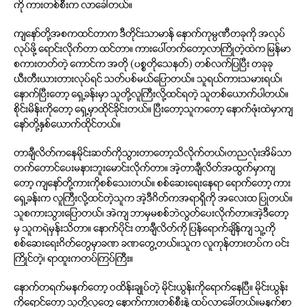
ကို ကားတစ်စီးက လာခေါ်တယ်။
ကျနော်တို့အစကထင်တာက ဒီတိုင်းသာမာန် နောက်ကုမ္ပဏီတခုကို အလုပ်
လုပ်ဖို့ ရောင်းလိုက်တာ ထင်တာ။ ကားပေါ်တက်တော့လာကြိုတဲ့ထဲက မြန်မာ
စကားတတ်တဲ့ ကောင်က အတို (ပစ္စတိုသေနတ်) တစ်လက်ပြပြီး တခုခု
ယီးတီးယားတားလုပ်ရင် သတ်ပစ်မယ်ပြောတယ်။ သူရယ်ကားသမားရယ်၊
နောက်ပြီးတော့ ရှေ့ခန်းမှာ သူတို့လူကြီးလို့ထင်ရတဲ့ သူတစ်ယောက်ပါတယ်။
စိုင်းမိန်းကိုတော့ ရှေ့မှာထိုင်ခိုင်းတယ်။ ပြီးတော့သူကတော့ နောက်ဖုံးထဲမှာကျ
နော်တို့နှစ်ယောက်ထိုင်တယ်။
တာချီလိတ်ကနေမိုင်းဆတ်ကိုသွားတာတော့သိလိုက်တယ်၊တညလုံးအိမ်သာ
တက်တောင်ပေးမနားဘူးမောင်းလိုက်တာ။ အဲ့တာချီလိတ်အထွက်မှာကျ
တော့ ကျနော်တို့ကားကိုစစ်သေးတယ်။ စစ်ဆေးရေးနေရာ ရောက်တော့ ကား
ရှေ့ခန်းက လူကြီးလို့ထင်တဲ့သူက အဲ့ဒီဂိတ်ကအရာရှိကို အလေးထ ပြုတယ်။
သူစကားသွားပြောတယ်၊ အဲကျ ဘာမှမစစ်ဘဲလွတ်ပေးလိုက်တာ။အဲ့ဒီတော့
မှ သူကရဲမှန်းသိတာ။ နောက်ပိုင်း တာချီလိတ်ကို ပြန်ရောက်ချိန်ကျ သူ့ကို
စစ်ဆေးရေးဂိတ်တွေမှာခဏ ခဏတွေ့တယ်။သူက လူကုန်တားတပ်က ၀င်း
ကြိုင်တဲ့၊ ရာထူးကတပ်ကြပ်ကြီး။
နောက်တရက်မနက်တော့ ဝထိန်းချုပ်တဲ့ မိုင်းယွန်းကိုရောက်နေပြီ။ မိုင်းယွန်း
ကိုရောင်တော့ သူတို့လူတွေ နောက်ကားတစ်စီးနဲ့ ထပ်လာခေါ်တယ်။မနက်စာ