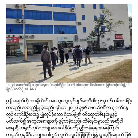
၂၀၂၆ ဖေဖော်ဝါရီ ၄ ရက်နေ့က “ရောင်နီဦးဝင်း”ကို ဝင်ရောက်စီးနင်းသော မြန်မာရဲတပ်ဖွဲ့ဝင်
များ (ဓာတ်ပုံ-SHAN)
ဤအချက်ကို တာချီလိတ် အထွေထွေအုပ်ချုပ်ရေးဦးစီးဌာနမှ ဝန်ထမ်းတစ်ဦး
ကလည်း အတည်ပြု ခဲ့သည်။ ၎င်းက ၂၀၂၆ ခုနှစ် ဖေဖော်ဝါရီလ ၄ ရက်နေ့
တွင် ရောင်နီဦး၀င်း၌ ပြုလုပ်ခဲ့သော ရဲတပ်ဖွဲ့၏ ဝင်ရောက်စီးနင်းမှုနှင့်
ပတ်သက်၍ အတွင်းရေးများကို ဖွင့်ဟခဲ့သည်။ ထိုစီးနင်းမှုသည် အဆိုပါ
နေရာရှိ တရုတ်လုပ်သားများအပေါ် နှိပ်စက်ညှဉ်းပန်းမှုများအကြောင်း
တရုတ်လူမှုမီဒီယာများပေါ်တွင် ကျယ် ကျယ်ပြန့်ပြန့် ပျံ့နှံ့သွားခဲ့ပြီးနောက် ဖြစ်