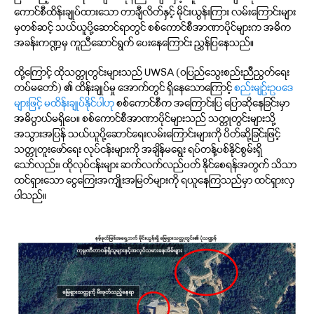
ကောင်စီထိန်းချုပ်ထားသော တာချီလိတ်နှင့် မိုင်းယွန်းကြား လမ်းကြောင်းများ
မှတစ်ဆင့် သယ်ယူပို့ဆောင်ရာတွင် စစ်ကောင်စီအာဏာပိုင်များက အဓိက
အခန်းကဏ္ဍမှ ကူညီဆောင်ရွက် ပေးနေကြောင်း ညွှန်ပြနေသည်။
ထို့ကြောင့် ထိုသတ္တုတွင်းများသည် UWSA (ဝပြည်သွေးစည်းညီညွတ်ရေး
တပ်မတော်) ၏ ထိန်းချုပ်မှု အောက်တွင် ရှိနေသောကြောင့်
စည်းမျဉ်းဥပဒေ
များဖြင့် မထိန်းချုပ်နိုင်ပါဟု
စစ်ကောင်စီက အကြောင်းပြ ပြောဆိုနေခြင်းမှာ
အဓိပ္ပာယ်မရှိပေ။ စစ်ကောင်စီအာဏာပိုင်များသည် သတ္တုတွင်းများသို့
အသွားအပြန် သယ်ယူပို့ဆောင်ရေးလမ်းကြောင်းများကို ပိတ်ဆို့ခြင်းဖြင့်
သတ္တုတူးဖော်ရေး လုပ်ငန်းများကို အချိန်မရွေး ရပ်တန့်ပစ်နိုင်စွမ်းရှိ
သော်လည်း၊ ထိုလုပ်ငန်းများ ဆက်လက်လည်ပတ် နိုင်စေရန်အတွက် သိသာ
ထင်ရှားသော ငွေကြေးအကျိုးအမြတ်များကို ရယူနေကြသည်မှာ ထင်ရှားလှ
ပါသည်။