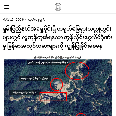
MAY 19, 2026
ထုတ်ပြန်ချက်
ရှမ်းပြည်နယ်အရှေ့ပိုင်းရှိ တရုတ်မြေရှားသတ္တုတွင်း
များတွင် လူကုန်ကူးခံရသော အွန်လိုင်းငွေလိမ်ဂိုဏ်း
မှ မြန်မာအလုပ်သမားများကို ကျွန်ပြုခိုင်းစေနေ