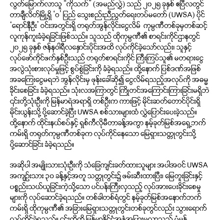
လွတ်မြောက်လာသူ “ကိုသက်” (အမည်လွှဲ) သည် ၂၀၂၅ ခုနှစ် ဧပြီလတွင်
တာချီလိတ်မြို့ရှိ ‘ဝ’ ပြည် သွေးစည်းညီညွတ်ရေးတပ်မတော် (UWSA) ပိုင်
‘ရောင်နီဦး’ ဝင်းအတွင်းရှိ တရုတ်အွန်လိုင်းငွေလိမ် ကုမ္ပဏီတစ်ခုမှတစ်ဆင့်
လူကုန်ကူးခံခဲ့ရခြင်းဖြစ်သည်။ သူသည် ထိုကုမ္ပဏီ၏ စာရင်းကိုင်ဌာနတွင်
၂၀၂၅ ခုနှစ် ဇန်နဝါရီလနှောင်းပိုင်းအထိ လုပ်ကိုင်ခဲ့သော်လည်း၊ သူနှင့်
လုပ်ဖော်ကိုင်ဖက်နှစ်ဦးသည် တရုတ်စာရင်းကိုင် ကြီးကြပ်သူ၏ မတရားငွေ
အလွဲသုံးစားလုပ်မှုဖြင့် စွပ်စွဲခြင်းကို ခံခဲ့ရသည်။ ထို့နောက် ပြစ်ဒဏ်အဖြစ်
အခကြေးငွေမရဘဲ အွန်လိုင်းမှ ဖုန်းခေါ်ဆို၍ ငွေလိမ်ရသည့်အလုပ်ကို အဓမ္မ
ခိုင်းစေခြင်း ခံခဲ့ရသည်။ သုံးလအကြာတွင် ကြိုတင်အကြောင်းကြားခြင်းမရှိဘဲ
၎င်းတို့သုံးဦးကို မြန်မာရဲအရာရှိ တစ်ဦးက ကားဖြင့် မိုင်းဆတ်တောင်ပိုင်းရှိ
မိုင်းယွန်းသို့ ပို့ဆောင်ခဲ့ပြီး UWSA စစ်သားများထံ လွှဲပြောင်းပေးခဲ့သည်။
ထို့နောက် ထိုင်းနယ်စပ်နှင့် ရှစ်ကီလိုမီတာခန့်အကွာ နမ့်ခုတ်မြစ်အရှေ့ဘက်
ကမ်းရှိ တရုတ်ကုမ္ပဏီတစ်ခုက လုပ်ကိုင်နေသော မြေရှားသတ္တုတွင်းသို့
ပို့ဆောင်ခြင်း ခံခဲ့ရသည်။
အဆိုပါ အမျိုးသားသုံးဦးကို သံခြေကျင်းခတ်ထားသူများ အပါအဝင် UWSA
အကျဉ်းသား ၃၀ ခန့်နှင့်အတူ သတ္တုတွင်း၌ ဖမ်းဆီးထားပြီး၊ မြေတူးခြင်းနှင့်
ပစ္စည်းသယ်ယူခြင်းကဲ့သို့သော ပင်ပန်းကြီးလှသည့် လုပ်အားပေးခိုင်းစေမှု
များကို လုပ်ဆောင်ခဲ့ရသည်။ တစ်ခါတစ်ရံတွင် နမ့်ခုတ်မြစ်အနောက်ဘက်
ကမ်းရှိ ထိုကုမ္ပဏီ၏ အခြားမြေရှားသတ္တုတွင်းတစ်ခုတွင်လည်း သွားရောက်