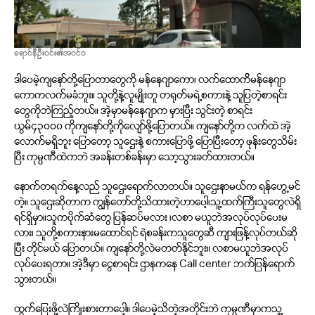
ရောင်နီဦးဝင်း၏အဝင်ဝ
ဒါပေမဲ့ကျနော်တို့ပြောတာတွေကို မန်နေဂျာကော၊ လက်ထောက်ိမန်နေဂျာ
ကောကလက်မခံဘူး။ သူတို့နဲ့လူမျိုးတူ တရုတ်မရဲ့စကားနဲ့ သူပြတဲ့စာရင်း
တွေကိုဘဲကြည့်တယ်။ အဲ့မှာမန်နေဂျာက မှားပြီး သွင်းတဲ့ စာရင်း
ယွမ်၄၃၀၀၀ ကိုကျနော်တို့ကိုလျော်ဖို့ပြောတယ်။ ကျနော်တို့က လက်ထဲ အဲ့
လောက်မရှိဘူး ပြောတော့ သူဌေးနဲ့ စကားပြောဖို့ ပြောပြီးတော့ ဖုန်းတွေသိမ်း
ပြီး ကုမ္ပဏီထဲကဘဲ အခန်းတစ်ခန်းမှာ သော့သွားခတ်ထားတယ်။
နောက်တရက်နေ့လည် သူဌေးရောက်လာတယ်။ သူဌေးနာမယ်က ရန်ဟွေ့မင်
တဲ့။ သူဌေးဆိုတာက ကျွန်တော်တို့သိထားတဲ့ဟာပေါ့၊သူ့ထက်ကြီးသူတွေလဲရှိ
ရင်ရှိမှာ။သူကပိုက်ဆံတွေ ပြန်ဆပ်မလား ၊လစာ မယူဘဲအလုပ်လုပ်ပေးမ
လား၊ သူတို့စကားနားမထောင်ရင် ရဲစခန်းကသူတွေဆီ ကျားဖြန့်လုပ်တယ်ဆို
ပြီး တိုင်မယ် ပြောတယ်။ ကျနော်တို့လဲမတတ်နိုင်ဘူး။ လစာမယူဘဲအလုပ်
လုပ်ပေးရတာ။ အဲ့ဒီမှာ ငွေစာရင်း ဌာနကနေ Call center ဘက်ပြန်ရောက်
သွားတယ်။
ထွက်ပြေးဖို့လဲကြိုးစားတာပေါ့။ ဒါပေမဲ့သိတဲ့အတိုင်းဘဲ ကုမ္ပဏီမှာကသူ့