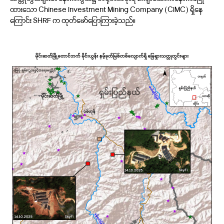
သတ္တုတွင်းများ၏ နောက်ကွယ်၌ တရုတ်အစိုးရ ကျောထောက်နောက်ခံပြု
ထားသော Chinese Investment Mining Company (CIMC) ရှိနေ
ကြောင်း SHRF က ထုတ်ဖော်ပြောကြားခဲ့သည်။