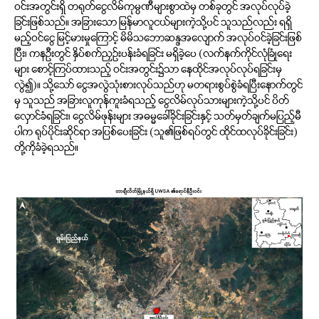
ဝင်းအတွင်းရှိ တရုတ်ငွေလိမ်ကုမ္ပဏီများစွာထဲမှ တစ်ခုတွင် အလုပ်လုပ်ခဲ့
ခြင်းဖြစ်သည်။ အခြားသော မြန်မာလူငယ်များကဲ့သို့ပင် သူသည်လည်း ရရှိ
မည့်ဝင်ငွေ မြင့်မားမှုကြောင့် မိမိသဘောဆန္ဒအလျောက် အလုပ်ဝင်ခဲ့ခြင်းဖြစ်
ပြီး၊ ကနဦးတွင် နှိပ်စက်ညှဉ်းပန်းခံရခြင်း မရှိခဲ့ပေ (လက်နက်ကိုင်လုံခြုံရေး
များ စောင့်ကြပ်ထားသည့် ဝင်းအတွင်း၌သာ နေထိုင်အလုပ်လုပ်ရခြင်းမှ
လွဲ၍)။ သို့သော် ငွေအလွဲသုံးစားလုပ်သည်ဟု မတရားစွပ်စွဲခံရပြီးနောက်တွင်
မှ သူသည် အခြားလူကုန်ကူးခံရသည့် ငွေလိမ်လုပ်သားများကဲ့သို့ပင် ပိတ်
လှောင်ခံရခြင်း၊ ငွေလိမ်ဖုန်းများ အဓမ္မခေါ်ခိုင်းခြင်းနှင့် သတ်မှတ်ချက်မပြည့်မီ
ပါက ရုပ်ပိုင်းဆိုင်ရာ အပြစ်ပေးခြင်း (သူ၏ဖြစ်ရပ်တွင် ထိုင်ထလုပ်ခိုင်းခြင်း)
တို့ကိုခံခဲ့ရသည်
။