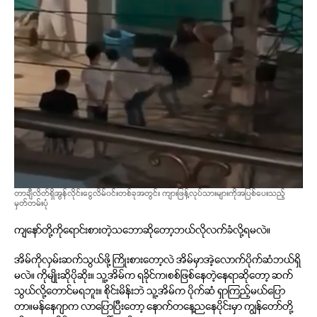
တာချီလိတ်ရှိအွန်လိုင်းငွေလိမ်၀င်းတစ်ခုအတွင်း ကျားဖြန့်လုပ်သားများကိုအပြစ်ပေးသည့်
မှတ်တမ်းပုံ
ကျနော်တို့ကိုရောင်းစားတဲ့သဘောဆိုတော့ဘယ်လိုလက်ခံလို့ရမလဲ။
အိမ်ကိုလှမ်းဆက်သွယ်ဖို့ ကြိုးစားတော့လဲ အိမ်မှာအဲ့လောက်ပိုက်ဆံဘယ်ရှိ
မလဲ။ ကိုမျိုးဆိုပိုဆိုး။ သူ့အိမ်က ရခိုင်က၊စစ်ဖြစ်နေတဲ့နေရာဆိုတော့ ဆက်
သွယ်လို့တောင်မရဘူး။ စိုင်းမိန်းဘဲ သူ့အိမ်က ပိုက်ဆံ ရှာကြည့်မယ်ပြော
တာ။မန်နေဂျာက လာပြောပြီးတော့ နောက်တနေ့ညနေပိုင်းမှာ ကျွန်တော်တို့