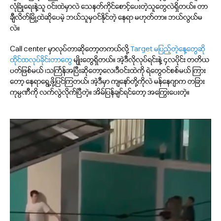
လုံခြုံရေးနဲ့သူ ဝင်းထဲမှာလဲ သေနတ်ကိုင်စောင့်ပေးတဲ့သူတွေလဲရှိတယ်။ တာ
ချီလိတ်မြို့ထဲဆိုပေမဲ့ ဘယ်သူမှဝင်နိုင်တဲ့ နေရာ မဟုတ်တာ။ ဘယ်လွယ်မ
လဲ။
Call center မှာလုပ်တာဆိုတော့တကယ်လို့
Target မပြည့်တဲ့နေ့တွေဆို
ထိုင်ထလုပ်ခိုင်းတာတွေ
မျိုးတွေရှိတယ်။ အဲ့ဒီလိုလုပ်ရင်းနဲ့ ၄လပိုင်း တတိယ
ပတ်ဖြစ်မယ် ၊သင်္ကြန်အပြီးဆိုတော့လေ၊ဒီဝင်းထဲကို ရဲတွေဝင်စစ်မယ် ကြား
တော့ နေရာရွေ့ဖို့ပြင်ကြတယ်၊ အဲ့ဒီမှာ ကျနော်တို့ကိုလဲ မန်နေဂျာက တခြား
ကုမ္ပဏီကို လက်လွဲလိုက်ပြီတဲ့။ အိမ်ပြန်ချင်ရင်တော့ အကြွေးပေးတဲ့။