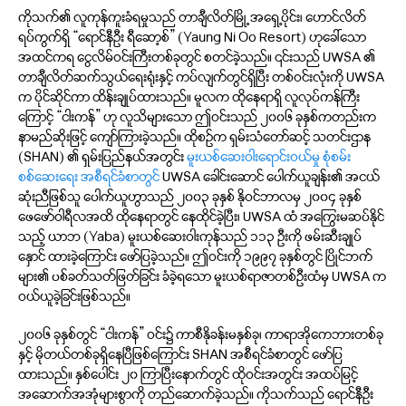
ကိုသက်၏ လူကုန်ကူးခံရမှုသည် တာချီလိတ်မြို့ အရှေ့ပိုင်း၊ ဟောင်လိတ်
ရပ်ကွက်ရှိ “ရောင်နီဦး ရီဆော့စ်” (Yaung Ni Oo Resort) ဟုခေါ်သော
အထင်ကရ ငွေလိမ်ဝင်းကြီးတစ်ခုတွင် စတင်ခဲ့သည်။ ၎င်းသည် UWSA ၏
တာချီလိတ်ဆက်သွယ်ရေးရုံးနှင့် ကပ်လျက်တွင်ရှိပြီး တစ်ဝင်းလုံးကို UWSA
က ပိုင်ဆိုင်ကာ ထိန်းချုပ်ထားသည်။ မူလက ထိုနေရာရှိ လူလုပ်ကန်ကြီး
ကြောင့် “ငါးကန်” ဟု လူသိများသော ဤဝင်းသည် ၂၀၀၆ ခုနှစ်ကတည်းက
နာမည်ဆိုးဖြင့် ကျော်ကြားခဲ့သည်။ ထိုစဉ်က ရှမ်းသံတော်ဆင့် သတင်းဌာန
(SHAN) ၏ ရှမ်းပြည်နယ်အတွင်း
မူးယစ်ဆေးဝါးရောင်းဝယ်မှု စုံစမ်း
စစ်ဆေးရေး အစီရင်ခံစာတွင်
UWSA ခေါင်းဆောင် ပေါက်ယူချန်း၏ အငယ်
ဆုံးညီဖြစ်သူ ပေါက်ယူဟွာသည် ၂၀၀၃ ခုနှစ် နိုဝင်ဘာလမှ ၂၀၀၄ ခုနှစ်
ဖေဖော်ဝါရီလအထိ ထိုနေရာတွင် နေထိုင်ခဲ့ပြီး၊ UWSA ထံ အကြွေးမဆပ်နိုင်
သည့် ယာဘ (Yaba) မူးယစ်ဆေးဝါးကုန်သည် ၁၁၃ ဦးကို ဖမ်းဆီးချုပ်
နှောင် ထားခဲ့ကြောင်း ဖော်ပြခဲ့သည်။ ဤဝင်းကို ၁၉၉၇ ခုနှစ်တွင် ပြိုင်ဘက်
များ၏ ပစ်ခတ်သတ်ဖြတ်ခြင်း ခံခဲ့ရသော မူးယစ်ရာဇာတစ်ဦးထံမှ UWSA က
ဝယ်ယူခဲ့ခြင်းဖြစ်သည်။
၂၀၀၆ ခုနှစ်တွင် “ငါးကန်” ဝင်း၌ ကာစီနိုခန်းမနှစ်ခု၊ ကာရာအိုကေဘားတစ်ခု
နှင့် မိုတယ်တစ်ခုရှိနေပြီဖြစ်ကြောင်း SHAN အစီရင်ခံစာတွင် ဖော်ပြ
ထားသည်။ နှစ်ပေါင်း ၂၀ ကြာပြီးနောက်တွင် ထိုဝင်းအတွင်း အထပ်မြင့်
အဆောက်အအုံများစွာကို တည်ဆောက်ခဲ့သည်။ ကိုသက်သည် ရောင်နီဦး