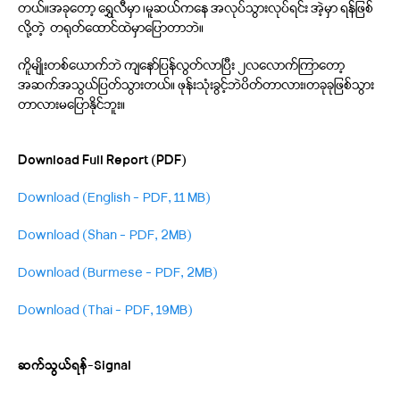
တယ်။အခုတော့ ရွှေလီမှာ ၊မူဆယ်ကနေ အလုပ်သွားလုပ်ရင်း အဲ့မှာ ရန်ဖြစ်
လို့တဲ့ တရုတ်ထောင်ထဲမှာပြောတာဘဲ။
ကိူမျိုးတစ်ယောက်ဘဲ ကျနော်ပြန်လွတ်လာပြီး ၂လလောက်ကြာတော့
အဆက်အသွယ်ပြတ်သွားတယ်။ ဖုန်းသုံးခွင့်ဘဲပိတ်တာလား၊တခုခုဖြစ်သွား
တာလားမပြောနိုင်ဘူး။
Download Full Report (PDF)
Download (English – PDF, 11 MB)
Download (Shan – PDF, 2MB)
Download (Burmese – PDF, 2MB)
Download (Thai – PDF, 19MB)
ဆက်သွယ်ရန်-Signal