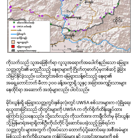
ကိုသက်သည် သူအခြေစိုက်ရာ လူသူအရောက်အပေါက်နည်းသော မြေရှား
သတ္တုတွင်း၏ မတူညီသည့် နေရာများကို ဂြိုဟ်တုဓာတ်ပုံမှတစ်ဆင့် ခွဲခြား
သိမြင်နိုင်ခဲ့သည်။ ယင်းတွင်အဓိက မြေရှားသန့်စင်သည့် နေရာ၏
အရှေ့တောင်ဘက် မီတာ ၃၀၀ ခန့်အကွာရှိ သူနှင့ အခြားအကျဉ်းသားများ
နေထိုင်ရာ အဆောက် အအုံများလည်း ပါဝင်သည်။
မိုင်းယွန်းရှိ မြေရှားသတ္တုတွင်းနှစ်ခုလုံးတွင် UWSA စစ်သားများက လုံခြုံရေး
ရယူထားခြင်းသည် ထိုတွင်းများကို UWSA က တိုက်ရိုက်ထိန်းချုပ်ထား
ကြောင်း ပြသနေသည်။ သို့သော်လည်း ကိုသက်အား တာချီလိတ်မှ မိုင်းယွန်း
သို့ မြန်မာရဲအရာရှိတစ်ဦးကိုယ်တိုင် ပို့ဆောင်ပေးခဲ့သည့် ဖြစ်ရပ်က
သတ္တုတွင်း များအတွက် လိုအပ်သော ထောက်ပံ့ပို့ဆောင်ရေး အစီအမံများ
ဖြစ်သည့် စက်ကိရိယာများ၊ ကုန်ကြမ်းများ နှင့် လူအင်အားများကို စစ်