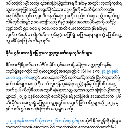
ပေါ်လာခြင်းဖြစ်သည်။ ၎င်း၏ပြောပြချက်အရ စီးနင်းမှု အတွင်း လူကုန်ကူးခံရ
သူအများစုဖြစ်သည့် တရုတ်နိုင်ငံသား ၁၅၀ ဦးကို ဖမ်းဆီးခဲ့သော်လည်း၊
ရောင်နီဦးအတွင်း ကုမ္ပဏီအနည်းဆုံး ၅ ခုကို လည်ပတ်နေသည့် တရုတ်ငွေ
လိမ်လုပ်ငန်းရှင် ၃၀၀ ကျော်သည် ရဲနှင့် အခြား အာဏာပိုင်များကို တစ်ဦး
လျှင် ဘတ် ၅၀,၀၀၀ မှ ၁၀၀,၀၀၀ အထိ ပေးဆောင်ကာ နှိမ်နင်းမှုမှ
လွတ်ကင်းရန် တာချီလိတ်အတွင်းနှင့် အပြင်ရှိ အခြားနေရာများသို့ ပြောင်းရွှေ့
သွားနိုင်ခဲ့ကြောင်း သိရသည်။
မိုင်းယွန်းဒေသရှိ မြေရှားသတ္တုတူးဖော်ရေးလုပ်ငန်းများ
မိုင်းဆတ်မြို့နယ်တောင်ပိုင်း၊ မိုင်းယွန်းဒေသရှိ မြေရှားသတ္တုတွင်း နှစ်ခု
တည်ရှိနေကြောင်းကို ရှမ်းလူ့အခွင့်အရေးမဏ္ဍိုင် (SHRF) က
၂၀၂၅ ခုနှစ်
မေလ ၁၅ ရက်နေ့
တွင် ပထမဆုံးအကြိမ် ထုတ်ဖော်ခဲ့သည်။ ဂြိုဟ်တုဓာတ်ပုံ
မှတ်တမ်းများအရ (ကိုသက် လူကုန်ကူးခံခဲ့ရသည့်) နမ့်ခုတ်မြစ်၏ အရှေ့
ဘက် ၃.၆ ကီလိုမီတာအကွာရှိ မြေရှားသတ္တုတွင်းအတွက် မြေပြင်ပြင်ဆင်မှု
များကို ၂၀၂၃ ခုနှစ်လယ်တွင် စတင်ခဲ့ပြီး၊ နမ့်ခုတ်မြစ်၏ အနောက်ဘက် ၂.၆
ကီလိုမီတာအကွာရှိ မြေရှားသတ္တုတွင်း အတွက် ပြင်ဆင်မှုများကို ၂၀၂၄ ခု
နှစ်လယ်တွင် စတင်ခဲ့ကြောင်း တွေ့ရှိရသည်။
၂၀၂၅ ခုနှစ် အောက်တိုဘာလ ၂၆ ရက်နေ့တွင်မူ
အဆိုပါ မိုင်းယွန်းရှိ မြေရှား