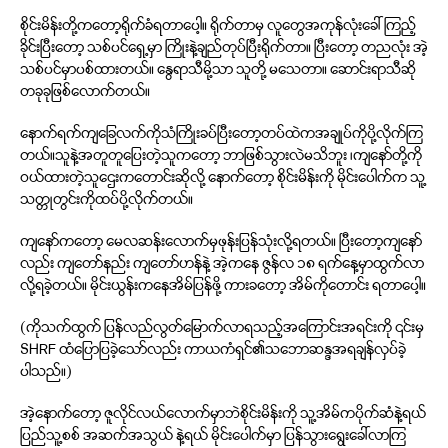
စိုင်းမိန်းတို့ကတော့ရိုက်ခံရတာပေါ့။ ရိုက်တာမှ လူတွေအကုန်လုံးခေါ်ကြည့်
ခိုင်းပြီးတော့ သစ်ပင်ရှေ့မှာ ကြိုးနဲ့ချည်တုပ်ပြီးရိုက်တာ။ ပြီးတော့ တညလုံး အဲ့
သစ်ပင်မှာပစ်ထားတယ်။ နွေရာသီမို့သာ သူတို့ မသေတာ။ ဆောင်းရာသီဆို
တခုခုဖြစ်လောက်တယ်။
နောက်ရက်ကျခြေလက်ကိုသံကြိုးခပ်ပြီးတော့တပ်ထဲကအချုပ်ကိုပို့လိုက်ကြ
တယ်။သူနဲ့အတူတူပြေးတဲ့သူကတော့ ဘာဖြစ်သွားလဲမသိဘူး ၊ကျနော်တို့ကို
ဝယ်ထားတဲ့သူဌေးကတောင်းဆိုလို့ နောက်တော့ စိုင်းမိန်းကို မိုင်းပေါက်က သူ့
သတ္တုတွင်းကိုထပ်ပို့လိုက်တယ်။
ကျနော်ကတော့ မေလဆန်းလောက်မှဖုန်းပြန်သုံးလို့ရတယ်။ ပြီးတော့ကျနော်
လည်း ကျတော်နည်း ကျတော်ဟန်နဲ့ အဲ့ကနေ ဇွန်လ ၁၈ ရက်နေ့မှာထွက်လာ
လို့ရခဲ့တယ်။ မိုင်းယွန်းကနေအိမ်ပြန်ဖို့ ကားခတော့ အိမ်ကိုတောင်း ရတာပေါ့။
(ကိုသက်ထွက် ပြန်လည်လွတ်မြောက်လာရသည့်အကြောင်းအရင်းကို ၎င်းမှ
SHRF ထံပြောပြခဲ့သော်လည်း ကာယကံရှင်၏သဘောဆန္ဒအရချန်လှပ်ခဲ့
ပါသည်။)
အဲ့နောက်တော့ ဇူလိုင်လယ်လောက်မှာဘဲစိုင်းမိန်းကို သူ့အိမ်ကပိုက်ဆံနဲ့ရယ်
ပြည်သူ့စစ် အဆက်အသွယ် နဲ့ရယ် မိုင်းပေါက်မှာ ပြန်သွားရွေးခေါ်လာကြ