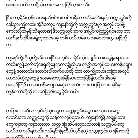
ပေးစားတယ်။လာပို့တဲ့ကားကတော့ ပြန်သွားတယ်။
ပြီးတော့မိုင်းယွန်းကနေနယ်စပ်နားတစ်နာရီလောက်မောင်းရတဲ့သတ္တုတွင်းကို
ခေါ်သွားကြတယ်။ အဲ့ဒီတော့မှ ကျနော်တို့ကို သတ္တုတွင်းမှာ အလုပ်လုပ်ဖို့
ရောင်းလိုက်မှန်းသိရတာ။အဲ့ဒီသတ္တုတွင်းမှာက အပြင်ကကြည့်ရင်တော့ ဘာ
လက်နက်ကိုင်မှမရှိဘူးထင်ပေမဲ့ တစ်ကယ်တမ်းက ဝစစ်သားတွေ အပြည့်
ဘဲ။
ကျနော်တို့ကိုသူတို့ဖမ်းထားပြီးအလုပ်လာခိုင်းတဲ့အချုပ်သားတွေနဲ့ရောထား
တယ်။ကျွန်တော်တို့နေရတဲ့နေရာကလျိုထဲမှာ၊ တခြားအလုပ်သမားတန်းလျား
တွေနဲ့ ဝေးတယ်။ တောင်ပေါ်တက်မယ်ဆို ကား လာကြိုတယ်။တခြားအလုပ်
လာလုပ်တဲ့သူတွေနဲ့ ပေးမရောဘူး။မြန်မာစကားပြန်ရှိတယ်။ ဒါပေမဲ့
အလုပ်ကြပ် ကအစ မန်နေဂျာအဆုံး တရုတ်စကားဘဲပြောတာ။ အဲ့ဒီမှာ
ကျွန်တော်တို့ကို အလုပ်ကြမ်းတွေ ခိုင်းတယ်။
တခြားအလုပ်လာလုပ်တဲ့သူတွေက သတ္တုတွင်းတွေထဲဓာတုဆေးတွေ
လောင်းတာ၊ သတ္တုတွေကို သန့်တာ လုပ်ရတယ်။ ကျနော်တို့နဲ့ အချုပ်သား
တွေကျတော့ ကျင်းတူးတာ၊ သတ္တုမြေအိပ်တွေသယ်တာနဲ့ သတ္တုပီပါတွေ
သယ်တာ လုပ်ရတယ်။ လုပ်ရင်းနဲ့မှကိုယ်လုပ်ရတဲ့ သတ္တုတွင်းက မြေရှားလို့