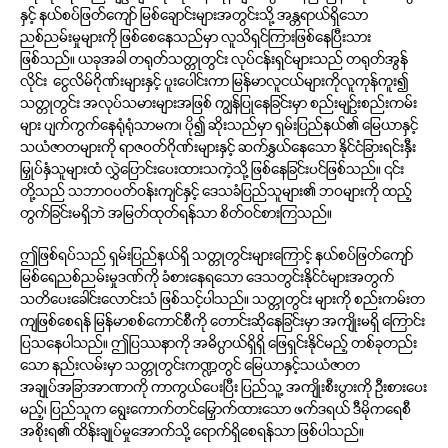
နှင့် နယ်စပ်ဖြတ်ကျော် မြစ်ချောင်းများအတွင်းသို့ အန္တရာယ်ရှိသော
ညစ်ညမ်းမှုများကို ဖြစ်စေနေသည်မှာ လူသိရှင်ကြားဖြစ်နေပြီးသား
ဖြစ်သည်။ ယခုအခါ တရုတ်သတ္တုတွင်း လုပ်ငန်းရှင်များသည် တရုတ်အွန်
လိုင်း ငွေလိမ်ဂိုဏ်းများနှင့် ပူးပေါင်းကာ မြန်မာလူငယ်များကိုလူကုန်ကူး၍
သတ္တုတွင်း အလုပ်သမားများအဖြစ် ကျွန်ပြုနေခြင်းမှာ စည်းမျဉ်းစည်းကမ်း
များ ပျက်ကွက်နေရုံရုံသာမက၊ ပို၍ ဆိုးသည်မှာ ရှမ်းပြည်နယ်၏ မြေယာနှင့်
သယံဇာတများကို ရာဇဝတ်ဂိုဏ်းများနှင့် ဆက်နွှယ်နေသော နိုင်ငံခြားရင်းနှီး
မြှုပ်နှံသူများထံ လွှဲပြောင်းပေးထားသကဲ့သို့ ဖြစ်နေခြင်းပင်ဖြစ်သည်။ ၎င်း
တို့သည် သဘာဝပတ်ဝန်းကျင်နှင့် ဒေသခံပြည်သူများ၏ ဘဝများကို ထည့်
တွက်ခြင်းမရှိဘဲ အမြတ်ထုတ်ရန်သာ စိတ်ဝင်စားကြသည်။
ဤဖြစ်ရပ်သည် ရှမ်းပြည်နယ်ရှိ သတ္တုတွင်းများကြောင့် နယ်စပ်ဖြတ်ကျော်
မြစ်ရေညစ်ညမ်းမှုဒဏ်ကို ခံစားနေရသော ဒေသတွင်းနိုင်ငံများအတွက်
သတိပေးခေါင်းလောင်းသံ ဖြစ်သင့်ပါသည်။ သတ္တုတွင်း များကို စည်းကမ်းတ
ကျဖြစ်စေရန် မြန်မာစစ်ကောင်စီကို တောင်းဆိုနေခြင်းမှာ အကျိုးမရှိ ကြောင်း
ပြသနေပါသည်။ ဤပြဿနာကို အဓိပ္ပာယ်ရှိရှိ ဖြေရှင်းနိုင်မည့် တစ်ခုတည်း
သော နည်းလမ်းမှာ သတ္တုတွင်းကဏ္ဍတွင် မြေယာနှင့်သယံဇာတ
အချုပ်အခြာအာဏာကို ကာကွယ်ပေးပြီး ပြည်သူ့ အကျိုးစီးပွားကို ဦးစားပေး
မည့်၊ ပြည်သူက ရွေးကောက်တင်မြှောက်ထားသော ဖက်ဒရယ် ဒီမိုကရေစီ
အစိုးရ၏ ထိန်းချုပ်မှုအောက်သို့ ရောက်ရှိစေရန်သာ ဖြစ်ပါသည်။