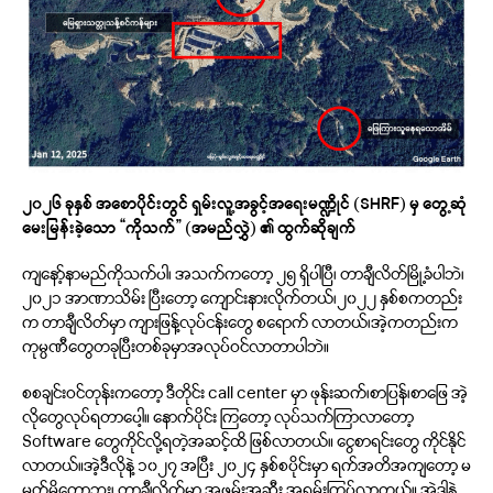
၂၀၂၆ ခုနှစ် အစောပိုင်းတွင် ရှမ်းလူ့အခွင့်အရေးမဏ္ဍိုင် (
SHRF)
မှ တွေ့ဆုံ
မေးမြန်းခဲ့သော “ကိုသက်” (အမည်လွှဲ) ၏ ထွက်ဆိုချက်
ကျနော့်နာမည်ကိုသက်ပါ၊ အသက်ကတော့ ၂၅ ရှိပါပြီ၊ တာချီလိတ်မြို့ခံပါဘဲ၊
၂၀၂၁ အာဏာသိမ်း ပြီးတော့ ကျောင်းနားလိုက်တယ်၊၂၀၂၂ နှစ်စကတည်း
က တာချီလိတ်မှာ ကျားဖြန့်လုပ်ငန်းတွေ စရောက် လာတယ်၊အဲ့ကတည်းက
ကုမ္ပဏီတွေတခုပြီးတစ်ခုမှာအလုပ်ဝင်လာတာပါဘဲ။
စစချင်းဝင်တုန်းကတော့ ဒီတိုင်း call center မှာ ဖုန်းဆက်၊စာပြန်၊စာဖြေ အဲ့
လိုတွေလုပ်ရတာပေါ့။ နောက်ပိုင်း ကြတော့ လုပ်သက်ကြာလာတော့
Software တွေကိုင်လို့ရတဲ့အဆင့်ထိ ဖြစ်လာတယ်။ ငွေစာရင်းတွေ ကိုင်နိုင်
လာတယ်။အဲ့ဒီလိုနဲ့ ၁၀၂၇ အပြီး ၂၀၂၄ နှစ်စပိုင်းမှာ ရက်အတိအကျတော့ မ