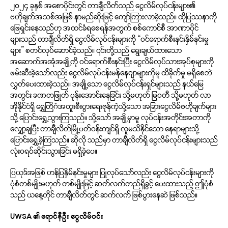
၂၀၂၄ ခုနှစ် အစောပိုင်းတွင် တာချီလိတ်သည် ငွေလိမ်လုပ်ငန်းများ၏
ဗဟိုချက်အသစ်အဖြစ် နာမည်ဆိုးဖြင့် ကျော်ကြားလာခဲ့သည်။ ထိုပြဿနာကို
ဖြေရှင်းနေသည်ဟု အထင်ခံရစေရန်အတွက် စစ်ကောင်စီ အာဏာပိုင်
များသည် တာချီလိတ်ရှိ ငွေလိမ်လုပ်ငန်းများကို “ဝင်ရောက်စီးနင်းနှိမ်နင်းမှု
များ” စတင်လုပ်ဆောင်ခဲ့သည်။ ၎င်းတို့သည် ရွေးချယ်ထားသော
အဆောက်အအုံအချို့ကို ဝင်ရောက်စီးနင်းပြီး ငွေလိမ်လုပ်သားအုပ်စုများကို
ဖမ်းဆီးခဲ့သော်လည်း ငွေလိမ်လုပ်ငန်းမန်နေဂျာများကိုမူ ထိခိုက်မှု မရှိစေဘဲ
လွှတ်ပေးထားခဲ့သည်။ အချို့သော ငွေလိမ်လုပ်ငန်းရှင်များသည် နယ်မြေ
အတွင်း ခဏတဖြုတ် ပုန်းအောင်းနေခြင်း သို့မဟုတ် မြဝတီ သို့မဟုတ် လာ
အိုနိုင်ငံရှိ ရွှေတြိဂံအထူးစီးပွားရေးဇုန်ကဲ့သို့သော အခြားငွေလိမ်ဗဟိုချက်များ
သို့ ပြောင်းရွှေ့သွားကြသည်။ သို့သော် အချို့မှာမူ လုပ်ငန်းအတိုင်းအတာကို
လျှော့ချပြီး တာချီလိတ်မြို့ပတ်ဝန်းကျင်ရှိ လူမသိနိုင်သော နေရာများသို့
ပြောင်းရွှေ့ခဲ့ကြသည်။ ဆိုလို သည်မှာ တာချီလိတ်ရှိ ငွေလိမ်လုပ်ငန်းများသည်
လုံးဝရပ်ဆိုင်းသွားခြင်း မရှိခဲ့ပေ။
ပြယုဒ်အဖြစ် ဟန်ပြနှိမ်နင်းမှုများ ပြုလုပ်သော်လည်း ငွေလိမ်လုပ်ငန်းများကို
ပုံစံတစ်မျိုးမဟုတ် တစ်မျိုးဖြင့် ဆက်လက်တည်ရှိခွင့် ပေးထားသည့် ဤပုံစံ
သည် ယနေ့တိုင် တာချီလိတ်တွင် ဆက်လက် ဖြစ်ပွားနေဆဲ ဖြစ်သည်။
UWSA
၏ ရောင်နီဦး ငွေလိမ်ဝင်း