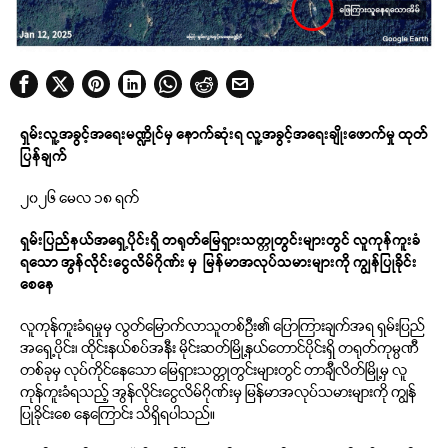
ရှမ်းလူ့အခွင့်အရေးမဏ္ဍိုင်မှ နောက်ဆုံးရ လူ့အခွင့်အရေးချိုးဖောက်မှု ထုတ်
ပြန်ချက်
၂၀၂၆ မေလ ၁၈ ရက်
ရှမ်းပြည်နယ်အရှေ့ပိုင်းရှိ တရုတ်မြေရှားသတ္တုတွင်းများတွင် လူကုန်ကူးခံ
ရသော အွန်လိုင်းငွေလိမ်ဂိုဏ်း
မှ မြန်မာ
အလုပ်သမားများကို ကျွန်ပြုခိုင်း
စေနေ
လူကုန်ကူးခံရမှုမှ လွတ်မြောက်လာသူတစ်ဦး၏ ပြောကြားချက်အရ ရှမ်းပြည်
အရှေ့ပိုင်း၊ ထိုင်းနယ်စပ်အနီး မိုင်းဆတ်မြို့နယ်တောင်ပိုင်းရှိ တရုတ်ကုမ္ပဏီ
တစ်ခုမှ လုပ်ကိုင်နေသော မြေရှားသတ္တုတွင်းများတွင် တာချီလိတ်မြို့မှ လူ
ကုန်ကူးခံရသည့် အွန်လိုင်းငွေလိမ်ဂိုဏ်းမှ မြန်မာအလုပ်သမားများကို ကျွန်
ပြုခိုင်းစေ နေကြောင်း သိရှိရပါသည်။