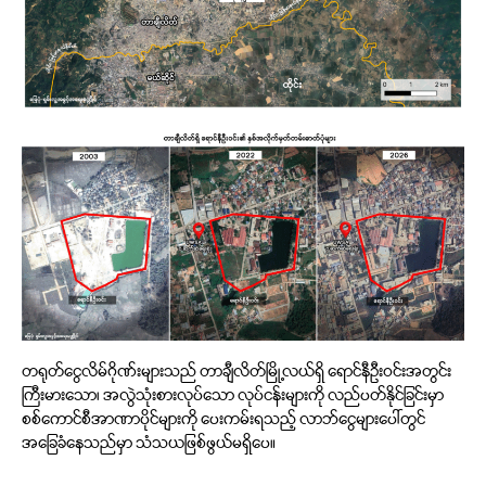
တရုတ်ငွေလိမ်ဂိုဏ်းများသည် တာချီလိတ်မြို့လယ်ရှိ ရောင်နီဦးဝင်းအတွင်း
ကြီးမားသော၊ အလွဲသုံးစားလုပ်သော လုပ်ငန်းများကို လည်ပတ်နိုင်ခြင်းမှာ
စစ်ကောင်စီအာဏာပိုင်များကို ပေးကမ်းရသည့် လာဘ်ငွေများပေါ်တွင်
အခြေခံနေသည်မှာ သံသယဖြစ်ဖွယ်မရှိပေ။