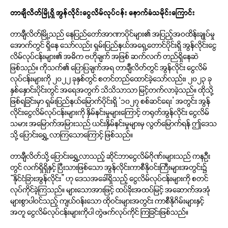
တာချီလိတ်မြို့ရှိ အွန်လိုင်းငွေလိမ်လုပ်ငန်း နောက်ခံသမိုင်းကြောင်း
တာချီလိတ်မြို့သည် နေပြည်တော်အာဏာပိုင်များ၏ အပြည့်အဝထိန်းချုပ်မှု
အောက်တွင် ရှိနေ သော်လည်း ရှမ်းပြည်နယ်အရှေ့တောင်ပိုင်းရှိ အွန်လိုင်းငွေ
လိမ်လုပ်ငန်းများ၏ အဓိက ဗဟိုချက် အဖြစ် ဆက်လက် တည်ရှိနေဆဲ
ဖြစ်သည်။ ကိုသက်၏ ပြောပြချက်အရ တာချီလိတ်တွင် အွန်လိုင်း ငွေလိမ်
လုပ်ငန်းများကို ၂၀၂၂ ခုနှစ်တွင် စတင်တည်ထောင်ခဲ့သော်လည်း၊ ၂၀၂၃ ခု
နှစ်နှောင်းပိုင်းတွင် အရေအတွက် သိသိသာသာ မြင့်တက်လာခဲ့သည်။ ထိုသို့
ဖြစ်ရခြင်းမှာ ရှမ်းပြည်နယ်မြောက်ပိုင်းရှိ ‘၁၀၂၇ စစ်ဆင်ရေး’ အတွင်း အွန်
လိုင်းငွေလိမ်လုပ်ငန်းများကို နှိမ်နင်းမှုများကြောင့် တရုတ်အွန်လိုင်း ငွေလိမ်
သမား အမြောက်အမြားသည် ယင်းနှိမ်နင်းမှုများမှ လွတ်မြောက်ရန် ဤဒေသ
သို့ ပြောင်းရွှေ့ လာကြသောကြောင့် ဖြစ်သည်။
တာချီလိတ်သို့ ပြောင်းရွှေ့လာသည့် ဆိုင်ဘာငွေလိမ်ဂိုဏ်းများသည် ကနဦး
တွင် လက်ရှိရှိနှင့် ပြီးသားဖြစ်သော အွန်လိုင်းကာစီနိုဝင်းကြီးများအတွင်း၌
“နိုင်ငံခြားအွန်လိုင်း” ဟု ဒေသအခေါ်ရှိသည့် ငွေလိမ်လုပ်ငန်းများကို စတင်
လုပ်ကိုင်ခဲ့ကြသည်။ များသောအားဖြင့် ထပ်ခိုးအထပ်မြင့် အဆောက်အအုံ
များစွာပါဝင်သည့် ကျယ်ဝန်းသော ထိုဝင်းများအတွင်း ကာစီနိုဂိမ်းများနှင့်
အတူ ငွေလိမ်လုပ်ငန်းများကိုပါ တွဲဖက်လုပ်ကိုင် ကြခြင်းဖြစ်သည်။