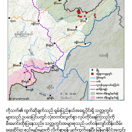
ကိုသက်၏ ထွက်ဆိုချက်သည် ရှမ်းပြည်နယ်အရှေ့ပိုင်းရှိ သတ္တုတွင်း
များသည် ဥပဒေပြင်ပတွင် လုံးဝကင်းလွတ်စွာ လုပ်ကိုင်နေကြသည်ကို
မီးမောင်းထိုးပြနေသည်။ သတ္တုတွင်းအများစုသည် ပတ်ဝန်းကျင်ထိန်းသိမ်း
ရေးဆိုင်ရာ စည်းမျဉ်းများကို လိုက်နာရန် ပျက်ကွက်နေပြီး မြန်မာနိုင်ငံအတွင်း