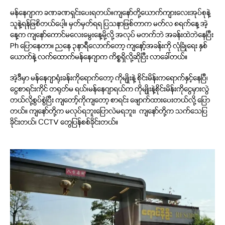
မန်နေဂျာက ခဏခဏရှင်းပေးရတယ်။ကျနော်တို့ယောက်ကျားလေးအုပ်စုနဲ့
သူနဲ့ရန်ဖြစိတယ်ပေါ့။ မှတ်မှတ်ရရ ပြသနာဖြစ်တာက မတ်လ ၈ရက်နေ့ အဲ့
နေ့က ကျနော်ကောင်မလေးမွေးနေ့မို့လို့ အလုပ် မတက်ဘဲ အခန်းထဲဘဲနေပြီး
Ph ပြောနေတာ။ ညနေ ၃နာရီလောက်တော့ ကျနော့်အခန်းကို လုံခြုံရေး နှစ်
ယောက်နဲ့ လက်ထောက်မန်နေဂျာက ကိစ္စရှိလို့ဆိုပြီး လာခေါ်တယ်။
အဲ့ဒီမှာ မန်နေဂျာရုံးခန်းကိုရောက်တော့ ကိုမျိုးနဲ့ စိုင်းမိန်းကရောက်နှင့်နေပြီ၊
ငွေစာရင်းကိုင် တရုတ်မ ရယ်၊မန်နေဂျာရယ်က ကိုမျိုးနဲ့စိုင်းမိန်းကိုငွေမှားလွဲ
တယ်လို့စွပ်စွဲပြီး ကျတော့်ကိုကျတော့ စာရင်း ဖျောက်ထားပေးတယ်လို့ ပြော
တယ်။ ကျနော်တို့က မလုပ်ရဘူးပြောလဲမရဘူး၊ ကျနော်တို့က သက်သေပြ
ခိုင်းတယ်၊ CCTV တွေပြန်စစ်ခိုင်းတယ်။