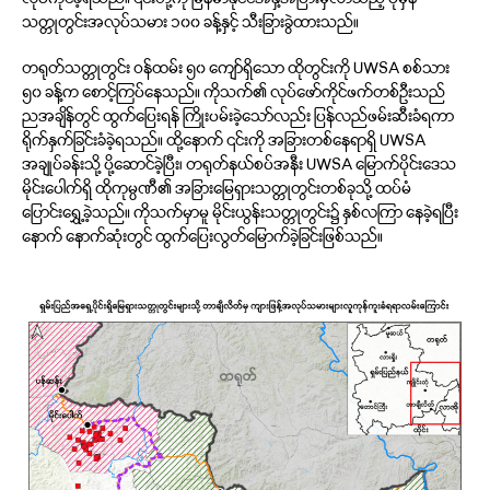
လုပ်ကိုင်ခဲ့ရသည်။ ၎င်းတို့ကို မြန်မာနိုင်ငံအနှံ့အပြားမှလာသည့် ပုံမှန်
သတ္တုတွင်းအလုပ်သမား ၁၀၀ ခန့်နှင့် သီးခြားခွဲထားသည်။
တရုတ်သတ္တုတွင်း ဝန်ထမ်း ၅၀ ကျော်ရှိသော ထိုတွင်းကို UWSA စစ်သား
၅၀ ခန့်က စောင့်ကြပ်နေသည်။ ကိုသက်၏ လုပ်ဖော်ကိုင်ဖက်တစ်ဦးသည်
ညအချိန်တွင် ထွက်ပြေးရန် ကြိုးပမ်းခဲ့သော်လည်း ပြန်လည်ဖမ်းဆီးခံရကာ
ရိုက်နှက်ခြင်းခံခဲ့ရသည်။ ထို့နောက် ၎င်းကို အခြားတစ်နေရာရှိ UWSA
အချုပ်ခန်းသို့ ပို့ဆောင်ခဲ့ပြီး၊ တရုတ်နယ်စပ်အနီး UWSA မြောက်ပိုင်းဒေသ
မိုင်းပေါက်ရှိ ထိုကုမ္ပဏီ၏ အခြားမြေရှားသတ္တုတွင်းတစ်ခုသို့ ထပ်မံ
ပြောင်းရွှေ့ခဲ့သည်။ ကိုသက်မှာမူ မိုင်းယွန်းသတ္တုတွင်း၌ နှစ်လကြာ နေခဲ့ရပြီး
နောက် နောက်ဆုံးတွင် ထွက်ပြေးလွတ်မြောက်ခဲ့ခြင်းဖြစ်သည်။